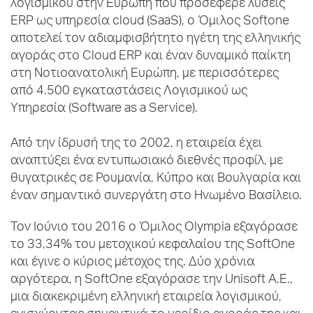
λογισμικού στην Ευρώπη που προσέφερε λύσεις
ERP ως υπηρεσία cloud (SaaS), ο Όμιλος Softone
αποτελεί τον αδιαμφισβήτητο ηγέτη της ελληνικής
αγοράς στο Cloud ERP και έναν δυναμικό παίκτη
στη Νοτιοανατολική Ευρώπη, με περισσότερες
από 4.500 εγκαταστάσεις Λογισμικού ως
Υπηρεσία (Software as a Service).
Από την ίδρυσή της το 2002, η εταιρεία έχει
αναπτύξει ένα εντυπωσιακό διεθνές προφίλ, με
θυγατρικές σε Ρουμανία, Κύπρο και Βουλγαρία και
έναν σημαντικό συνεργάτη στο Ηνωμένο Βασίλειο.
Τον Ιούνιο του 2016 ο Όμιλος Olympia εξαγόρασε
το 33,34% του μετοχικού κεφαλαίου της SoftOne
και έγινε ο κύριος μέτοχος της. Δύο χρόνια
αργότερα, η SoftOne εξαγόρασε την Unisoft Α.Ε.,
μια διακεκριμένη ελληνική εταιρεία λογισμικού,