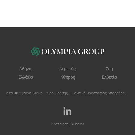
Αθήνα
Λεμεσός
Zug
Ελλάδα
Κύπρος
Ελβετία
2026 © Olympia Group
Όροι Χρήσης
Πολιτική Προστασίας Απορρήτου
Υλοποίηση
Schema