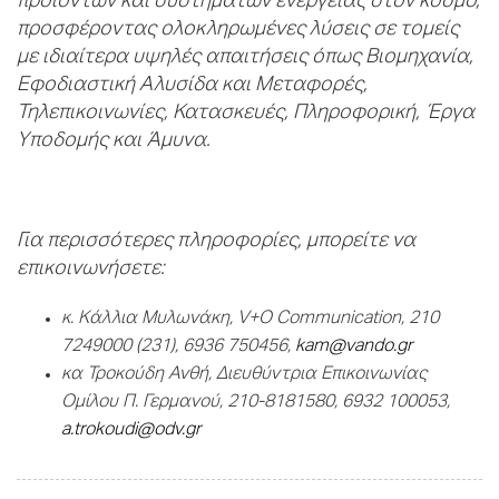
προϊόντων και συστημάτων ενέργειας στον κόσμο,
προσφέροντας ολοκληρωμένες λύσεις σε τομείς
με ιδιαίτερα υψηλές απαιτήσεις όπως Βιομηχανία,
Εφοδιαστική Αλυσίδα και Μεταφορές,
Τηλεπικοινωνίες, Κατασκευές, Πληροφορική, Έργα
Υποδομής και Άμυνα.
Για περισσότερες πληροφορίες, μπορείτε να
επικοινωνήσετε:
κ
.
Κάλλια
Μυλωνάκη
, V+O Communication, 210
7249000 (231), 6936 750456,
kam@vando.gr
κα Τροκούδη Ανθή, Διευθύντρια Επικοινωνίας
Ομίλου Π. Γερμανού, 210-8181580, 6932 100053,
a
.
trokoudi
@
odv
.
gr