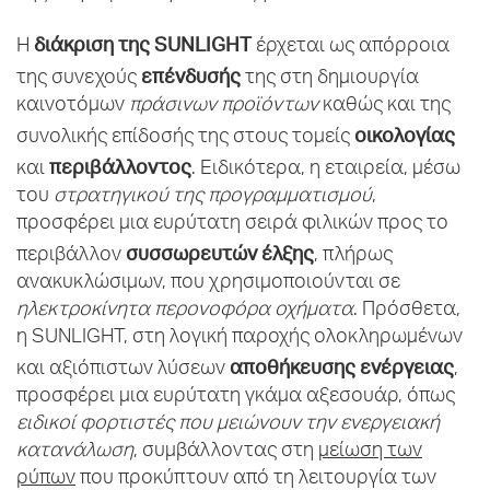
διάκριση της
SUNLIGHT
Η
έρχεται ως απόρροια
επένδυσής
της συνεχούς
της στη δημιουργία
καινοτόμων
πράσινων προϊόντων
καθώς και της
οικολογίας
συνολικής επίδοσής της στους τομείς
περιβάλλοντος
και
. Ειδικότερα, η εταιρεία, μέσω
του
στρατηγικού της προγραμματισμού
,
προσφέρει μια ευρύτατη σειρά φιλικών προς το
συσσωρευτών έλξης
περιβάλλον
, πλήρως
ανακυκλώσιμων, που χρησιμοποιούνται σε
ηλεκτροκίνητα περονοφόρα οχήματα
. Πρόσθετα,
η SUNLIGHT, στη λογική παροχής ολοκληρωμένων
αποθήκευσης ενέργειας
και αξιόπιστων λύσεων
,
προσφέρει μια ευρύτατη γκάμα αξεσουάρ, όπως
ειδικοί φορτιστές που μειώνουν την ενεργειακή
κατανάλωση
, συμβάλλοντας στη
μείωση των
ρύπων
που προκύπτουν από τη λειτουργία των