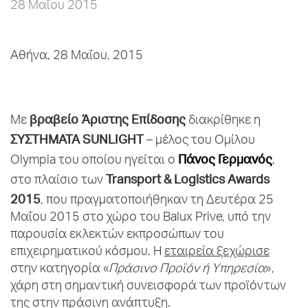
28 Μαΐου 2015
Αθήνα, 28 Μαΐου, 2015
βραβείο Άριστης Επίδοσης
Με
διακρίθηκε η
ΣΥΣΤΗΜΑΤΑ SUNLIGHT
– μέλος του Ομίλου
Πάνος Γερμανός
Olympia του οποίου ηγείται ο
,
Transport & Logistics Awards
στo πλαίσιο των
2015
, που πραγματοποιήθηκαν τη Δευτέρα 25
Μαΐου 2015 στο χώρο του Balux Prive, υπό την
παρουσία εκλεκτών εκπροσώπων του
επιχειρηματικού κόσμου. Η
εταιρεία ξεχώρισε
στην κατηγορία «
Πράσινο Προϊόν ή Υπηρεσία
»,
χάρη στη σημαντική συνεισφορά των προϊόντων
της στην πράσινη ανάπτυξη.