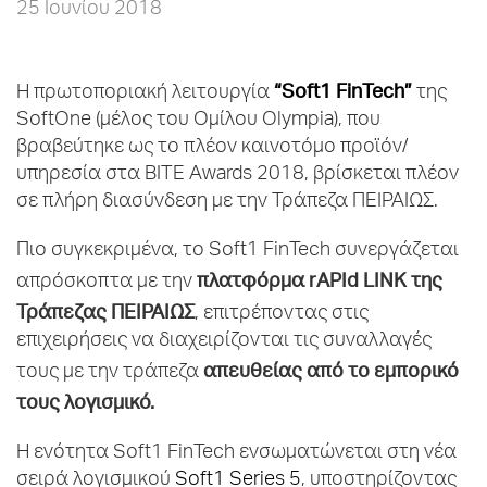
25 Ιουνίου 2018
“
Soft1
FinTech”
Η πρωτοποριακή λειτουργία
της
SoftOne (μέλος του Ομίλου Olympia), που
βραβεύτηκε ως το πλέον καινοτόμο προϊόν/
υπηρεσία στα BITE Awards 2018, βρίσκεται πλέον
σε πλήρη διασύνδεση με την Τράπεζα ΠΕΙΡΑΙΩΣ.
Πιο συγκεκριμένα, το Soft1 FinTech συνεργάζεται
πλατφόρμα
rAPId
LINK της
απρόσκοπτα με την
Τράπεζας ΠΕΙΡΑΙΩΣ
, επιτρέποντας στις
επιχειρήσεις να διαχειρίζονται τις συναλλαγές
απευθείας από το εμπορικό
τους με την τράπεζα
τους λογισμικό.
Η ενότητα Soft1 FinTech ενσωματώνεται στη νέα
σειρά λογισμικού
Soft1 Series 5
, υποστηρίζοντας