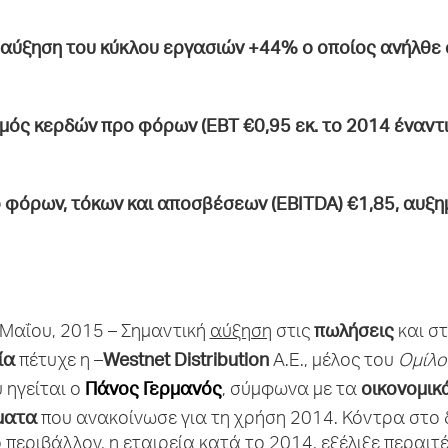
 αύξηση του κύκλου εργασιών +44%
o
οποίος ανήλθε 
μός κερδών προ φόρων (
EBT
€0,95 εκ. το 2014 έναντι
 φόρων, τόκων και αποσβέσεων (ΕΒΙΤDA) €1,85, αυξη
πωλήσεις
 Μαΐου, 2015 – Σημαντική
αύξηση
στις
και σ
ία
Westnet
Distribution
πέτυχε η –
A.E., μέλος του
Ομίλ
Πάνος Γερμανός
οικονομικ
 ηγείται ο
, σύμφωνα με τα
ματα
που ανακοίνωσε για τη χρήση 2014. Κόντρα στο 
 περιβάλλον, η εταιρεία κατά το 2014, εξέλιξε περαιτ