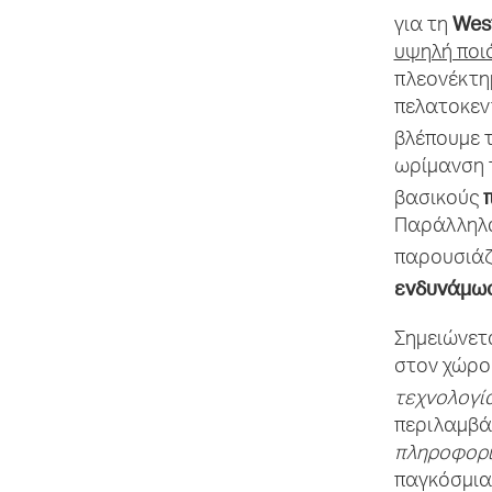
Wes
για τη
υψηλή ποι
πλεονέκτη
πελατοκεντ
βλέπουμε τ
ωρίμανση 
βασικούς
Παράλληλα
παρουσιάζ
ενδυνάμω
Σημειώνετα
στον χώρο
τεχνολογί
περιλαμβά
πληροφορι
παγκόσμιας