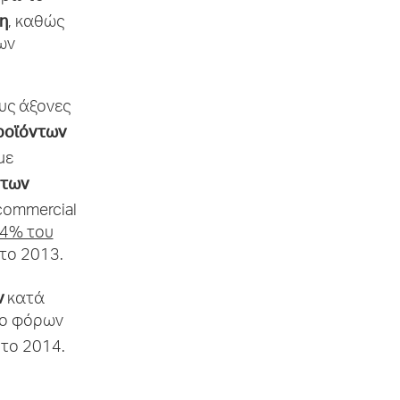
η
, καθώς
ων
υς άξονες
ροϊόντων
με
 των
commercial
44% του
 το 2013.
ν
κατά
προ φόρων
 το 2014.