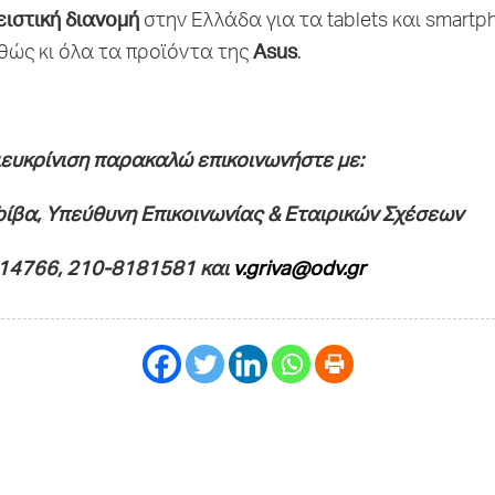
ιστική διανομή
στην Ελλάδα για τα tablets και smartp
Asus
ώς κι όλα τα προϊόντα της
.
ιευκρίνιση παρακαλώ επικοινωνήστε με:
ρίβα, Υπεύθυνη Επικοινωνίας & Εταιρικών Σχέσεων
914766, 210-8181581 και
v
.
griva
@
odv
.
gr