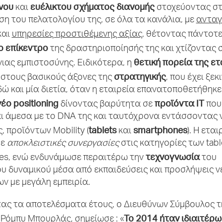
νου
ευέλικτου σχήματος διανομής
και
στοχεύοντας σ
η του πελατολογίου της, σε όλα τα κανάλια, με
ανταγ
και
υπηρεσίες προστιθέμενης αξίας
, θέτοντας πάντοτ
ο επίκεντρο
της δραστηριοποίησής της και χτίζοντας 
θετική πορεία της ετ
ιας εμπιστοσύνης. Ειδικότερα, η
στρατηγικής
 στους βασικούς άξονες της
, που έχει ξεκ
δώ και μία διετία, όταν η εταιρεία επανατοποθετήθηκε
νέο
positioning
προϊόντα IT
δίνοντας βαρύτητα σε
που
ι άμεσα με το DNA της και ταυτόχρονα εντάσσοντας 
tablets
smartphones
, προϊόντων Mobility (
και
). H εται
σε
αποκλειστικές συνεργασίες
στις κατηγορίες των tabl
τεχνογνωσία
es, ενώ ενδυνάμωσε περαιτέρω την
του
υ δυναμικού μέσα από εκπαιδεύσεις και προσλήψεις 
ν με μεγάλη εμπειρία.
τας τα αποτελέσματα έτους, ο Διευθύνων Σύμβουλος τ
Το 2014 ήταν ιδιαιτέρω
Ρόμπυ Μπουρλάς, σημείωσε : «