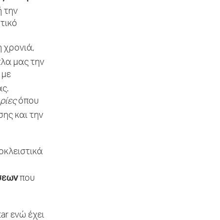
 την
τικό
 χρονιά,
πλα μας την
 με
ς.
ρίες
όπου
σης και την
ποκλειστικά
σεων
που
ar ενώ έχει