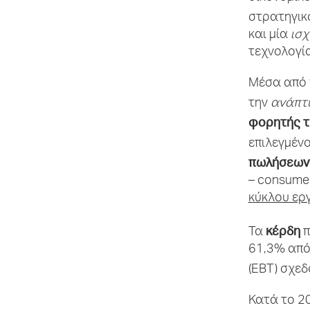
στρατηγικ
και μία
ισχ
τεχνολογία
Μέσα από
την
ανάπτυ
φορητής τ
επιλεγμέν
πωλήσεω
– consumer
κύκλου ερ
κέρδη
Τα
π
61,3% από 
(ΕΒΤ) σχε
Κατά το 20