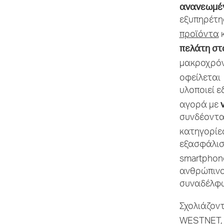
ανανεωμέ
εξυπηρέτησ
προϊόντα
πελάτη στ
μακροχρόν
οφείλεται
υλοποιεί ε
αγορά με
συνδέοντα
κατηγορίες
εξασφάλι
smartphon
ανθρώπινο
συναδέλφω
Σχολιάζον
WESTNET, 