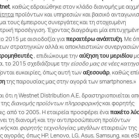
tnet
, καθώς εδραιώθηκε στον κλάδο διανομής με αιχμή
ότητα
προϊόντων και υπηρεσιών και βασικό ανταγωνισ
μα τους έμπειρους συνεργάτες και τη στοχευμένη
ρική προσέγγιση. Έχοντας διαγράψει μία επιτυχημένη
περαιτέρω ανάπτυξη
ο 2015 με αισιοδοξία για
. Με ό
των στρατηγικών αλλά κι αποκλειστικών συνεργασιών
προμηθευτές
αύξηση του μεριδίου
, επιδιώκουμε την
μα
, το 2015 σχεδιάζουμε την
είσοδο μας σε νέες κατηγο
αξεσουάρ
ονται ευκαιρίες, όπως αυτή των
, καθώς επί
ση
της παρουσίας μας στην αγορά των smartphones.»
ι ότι η Westnet Distribution Α.Ε. δραστηριοποιείται α
 της
διανομής προϊόντων πληροφορικής
και φορητής
πακέτο λύ
ας
, από το 2005. Η εταιρεία προσφέρει ένα
νει τη διανομή και την αντιπροσώπευση προϊόντων
κής
και
φορητής τεχνολογίας
, μεγάλων εταιρειών της
 αγοράς, όπως HP, Lenovo, LG, Asus, Samsung, και eSt