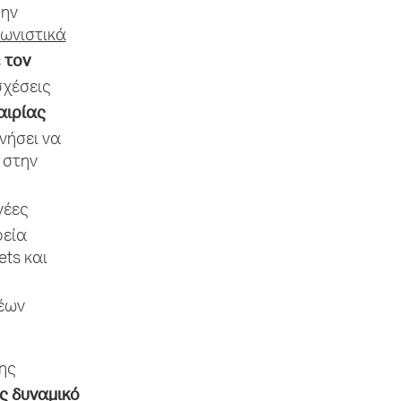
την
ωνιστικά
τον
ε
σχέσεις
αιρίας
ινήσει να
 στην
νέες
ρεία
ets και
νέων
ης
ς δυναμικό