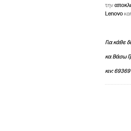
αποκλε
την
Lenovo
καθ
Για κάθε δ
κα Βάσω Γ
κιν: 6936