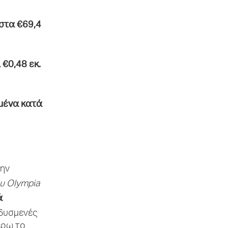
στα €69,4
 €0,48 εκ.
μένα κατά
την
ου
Olympia
ά
δυσμενές
έρω το