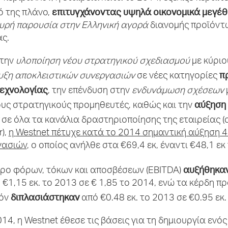
επιτυγχάνοντας υψηλά οικονομικά μεγέθ
ό της πλάνο,
υρή παρουσία στην Ελληνική αγορά
διανομής προϊόντ
ς.
 την
υλοποίηση νέου στρατηγικού σχεδιασμού
με κύριο
π
ξη αποκλειστικών συνεργασιών
σε νέες κατηγορίες
εχνολογίας
, την επένδυση στην
ενδυνάμωση σχέσεων
αύξηση
ους στρατηγικούς προμηθευτές, καθώς και την
ν
σε όλα τα κανάλια δραστηριοποίησης της εταιρείας (
),
η
Westnet
πέτυχε κατά το 2014 σημαντική αύξηση 
γασιών
, o οποίος ανήλθε στα €69,4 εκ, έναντι €48,1 εκ
αυξήθηκα
ρο φόρων, τόκων και αποσβέσεων (ΕΒΙΤDA)
€1,15 εκ. το 2013 σε € 1,85 το 2014, ενώ τα κέρδη 
διπλασιάστηκαν
δόν
από €0.48 εκ. το 2013 σε €0.95 εκ.
14, η Westnet έθεσε τις βάσεις για τη δημιουργία ενός