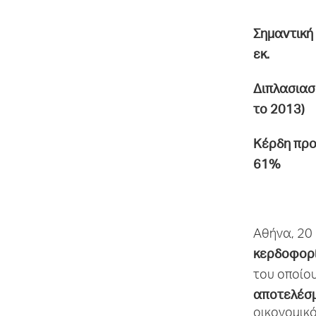
Σημαντική
εκ.
Διπλασιασ
το 2013)
Κ
έρδη προ
61%
Αθήνα, 20
κερδοφορ
του οποίου
αποτελέσ
οικονομικό