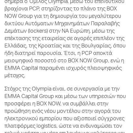
σήμερα ο Όμιλος Olympia, μέσω του επενδυτικού
βραχίονα PCP, στηρίζοντας το πλάνο της BOX
NOW Group για τη δημιουργία του μεγαλύτερου
δικτύου Αυτόματων Μηχανημάτων Παραλαβής
Δεμάτων (lockers) στην ΝΑ Ευρώπη, μέσω της
επέκτασης της εταιρείας σε αγορές επιπλέον της
Ελλάδας, της Κροατίας και της Βουλγαρίας, όπου
ήδη διατηρεί παρουσία. Έτσι, η PCP αποκτά
μειοψηφικό ποσοστό στο BOX NOW Group, ενώ η
EMMA Capital παραμένει ισχυρός πλειοψηφικός
μέτοχος.
Στόχος της Olympia είναι, σε συνεργασία με την
EMMA Capital Group και μέσω των υπηρεσιών που
προσφέρει η BOX NOW, να συμβάλλει στην
προώθηση ενός νέου μοντέλου στην αγορά του
ηλεκτρονικού εμπορίου που αξιοποιεί σύγχρονες
πλατφόρμες logistics, ώστε να ενδυναμώσει τον