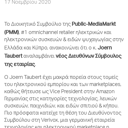
17 Νοεμβρίου 2020
Public-MediaMarkt
Το Διοικητικό Συμβούλιο της
(PMM)
, #1 omnichannel retailer ηλεκτρικών και
ηλεκτρονικών συσκευών & ειδών ψυχαγωγίας στην
Joern
Ελλάδα και Κύπρο, ανακοινώνει ότι ο κ.
Taubert
νέος Διευθύνων Σύμβουλος
αναλαμβάνει
της εταιρίας
.
Ο Joern Taubert έχει μακρά πορεία στους τομείς
του ηλεκτρονικού εμπορίου και των marketplaces,
καθώς θήτευσε ως Vice President στην Amazon
Γερμανίας στις κατηγορίες τεχνολογίας, λευκών
συσκευών, παιχνιδιών, και ειδών σπιτιού & κήπου.
Πιο πρόσφατα κατείχε τη θέση του Διευθύνοντος
Συμβούλου στη Verivox, μια γερμανική εταιρεία
τεχνολογίας και ηλεκτρονικού marketplace η