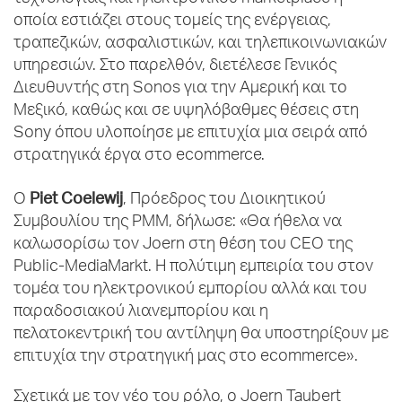
οποία εστιάζει στους τομείς της ενέργειας,
τραπεζικών, ασφαλιστικών, και τηλεπικοινωνιακών
υπηρεσιών. Στο παρελθόν, διετέλεσε Γενικός
Διευθυντής στη Sonos για την Αμερική και το
Μεξικό, καθώς και σε υψηλόβαθμες θέσεις στη
Sony όπου υλοποίησε με επιτυχία μια σειρά από
στρατηγικά έργα στο ecommerce.
Piet Coelewij
Ο
, Πρόεδρος του Διοικητικού
Συμβουλίου της PMM, δήλωσε: «Θα ήθελα να
καλωσορίσω τον Joern στη θέση του CEO της
Public-MediaMarkt. H πολύτιμη εμπειρία του στον
τομέα του ηλεκτρονικού εμπορίου αλλά και του
παραδοσιακού λιανεμπορίου και η
πελατοκεντρική του αντίληψη θα υποστηρίξουν με
επιτυχία την στρατηγική μας στο ecommerce».
Σχετικά με τον νέο του ρόλο, ο Joern Taubert