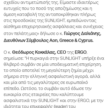
σχεδίου αντιμετώπισής της. Είμαστε ιδιαιτέρως
ευτυχείς που το ποσό της αποζημίωσης και η
άμεση καταβολή της ανταποκρίθηκαν πλήρως
στις προσδοκίες της SUNLIGHT, εμπεδώνοντας
αίσθημα επιχειρησιακής ασφάλειας και συνέχειας
Γιώργος Δαλιάνης,
στον πελάτη μας» δήλωσε ο κ.
Διευθύνων Σύμβουλος Aon, Greece & Cyprus.
Θεόδωρος Κοκκάλας, CEO
ERGO
Ο κ.
της
,
σημείωσε: “Η πυρκαγιά στην SUNLIGHT υπήρξε ένα
θλιβερό συμβάν σε μία υποδειγματική επιχείρηση,
το οποίο αποτελεί τη μεγαλύτερη ζημία μέχρι
σήμερα στην ελληνική ασφαλιστική αγορά, αλλά
και μία από τις μεγαλύτερες σε ευρωπαϊκό
επίπεδο. Ωστόσο, το συμβάν αυτό έδωσε την
ευκαιρία στις εταιρείες που καλύπτουμε
ασφαλιστικά την SUNLIGHT και στην ERGO, με την
ιδιότητα του επικεφαλής (leader) του