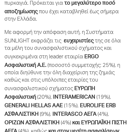
το μεγαλύτερο ποσό
πυρκαγιά. Πρόκειται για
αποζημίωσης
που έχει καταβληθεί έως σήμερα
στην Ελλάδα.
Με αφορμή την απόφαση αυτή, η Συστήματα
ευχαριστίες
SUNLIGHT εκφράζει τις
της σε όλα
τα μέλη του συνασφαλιστικού σχήματος και
ERGO
συγκεκριμένα στη leader εταιρία
Ασφαλιστική Α.Ε.
(ποσοστό συμμετοχής: 25%), η
οποία διηύθυνε την όλη διαχείριση της ζημιάς
καθώς και στις υπόλοιπες εταιρίες του
ΕΥΡΩΠΗ
συνασφαλιστικού σχήματος
Ασφαλιστική
INTERAMERICAN
(20%),
(19%),
GENERALI HELLAS AAE
EUROLIFE ERB
(15%),
ΑΣΦΑΛΙΣΤΙΚΗ
INTERASCO ΑΕΓΑ
(9%),
(4%),
OΡΙΖΩΝ ΑΣΦΑΛΙΣΤΙΚΗ
και ΕΥΡΩΠΑΪΚΗ ΠΙΣΤΗ
(4%)
ΑΕΓΑ
και στον μεσίτη ασφαλίσεων
(4%), καθώς