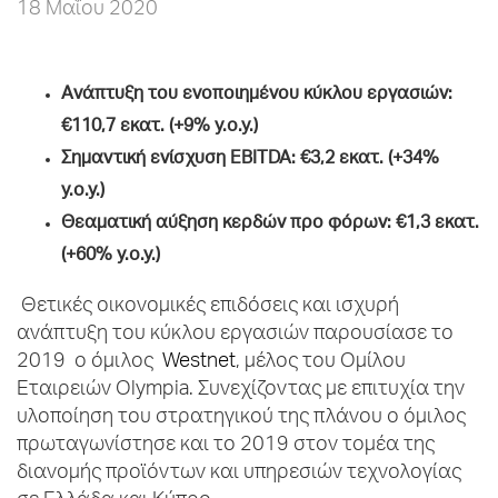
18 Μαΐου 2020
Aνάπτυξη του ενοποιημένου κύκλου εργασιών:
€110,7 εκατ. (+9%
y
.
o
.
y
.)
Σημαντική ενίσχυση
EBITDA
: €3,2 εκατ. (+34%
y
.
o
.
y
.)
Θεαματική αύξηση κερδών προ φόρων: €1,3 εκατ.
(+
60
%
y
.
o
.
y
.
)
Θετικές οικονομικές επιδόσεις και ισχυρή
ανάπτυξη του κύκλου εργασιών παρουσίασε το
2019 ο όμιλος
Westnet
, μέλος του Ομίλου
Εταιρειών Olympia. Συνεχίζοντας με επιτυχία την
υλοποίηση του στρατηγικού της πλάνου ο όμιλος
πρωταγωνίστησε και το 2019 στον τομέα της
διανομής προϊόντων και υπηρεσιών τεχνολογίας