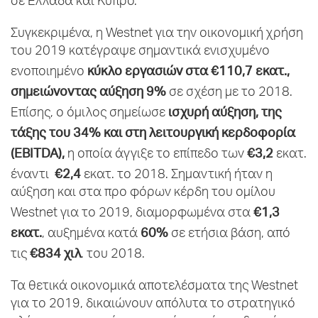
σε Ελλάδα και Κύπρο.
Συγκεκριμένα, η Westnet για την οικονομική χρήση
του 2019 κατέγραψε σημαντικά ενισχυμένο
κύκλο εργασιών στα €110,7
εκατ.,
ενοποιημένο
σημειώνοντας αύξηση 9%
σε σχέση με το 2018.
ισχυρή αύξηση, της
Επίσης, ο όμιλος σημείωσε
τάξης του 34% και στη λειτουργική κερδοφορία
(
EBITDA
),
€3,2
η οποία άγγιξε το επίπεδο των
εκατ.
€2,4
έναντι
εκατ. το 2018. Σημαντική ήταν η
αύξηση και στα προ φόρων κέρδη του ομίλου
€1,3
Westnet για το 2019, διαμορφωμένα στα
εκατ.
60%
, αυξημένα κατά
σε ετήσια βάση, από
€834 χιλ
τις
. του 2018.
Τα θετικά οικονομικά αποτελέσματα της Westnet
για το 2019, δικαιώνουν απόλυτα το στρατηγικό