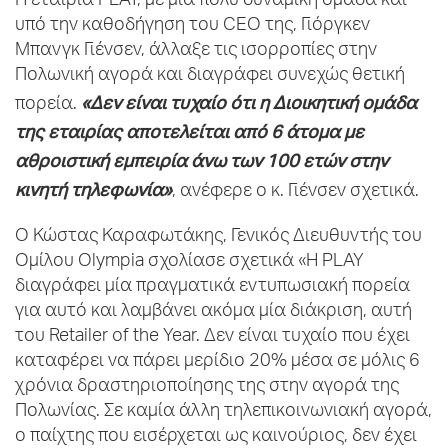
Η εταιρία PLAY, με μία πολύ δυναμική ομάδα και
υπό την καθοδήγηση του CEO της, Γιόργκεν
Μπανγκ Γιένσεν, άλλαξε τις ισορροπίες στην
Πολωνική αγορά και διαγράφει συνεχώς θετική
«Δεν είναι τυχαίο ότι η Διοικητική ομάδα
πορεία.
της εταιρίας αποτελείται από 6 άτομα με
αθροιστική εμπειρία άνω των 100 ετών στην
κινητή τηλεφωνία»
, ανέφερε ο κ. Γιένσεν σχετικά.
O Κώστας Καραφωτάκης, Γενικός Διευθυντής του
Ομίλου Olympia σχολίασε σχετικά «Η PLAY
διαγράφει μία πραγματικά εντυπωσιακή πορεία
για αυτό και λαμβάνει ακόμα μία διάκριση, αυτή
του Retailer of the Year. Δεν είναι τυχαίο που έχει
καταφέρει να πάρει μερίδιο 20% μέσα σε μόλις 6
χρόνια δραστηριοποίησης της στην αγορά της
Πολωνίας. Σε καμία άλλη τηλεπικοινωνιακή αγορά,
ο παίχτης που εισέρχεται ως καινούριος, δεν έχει