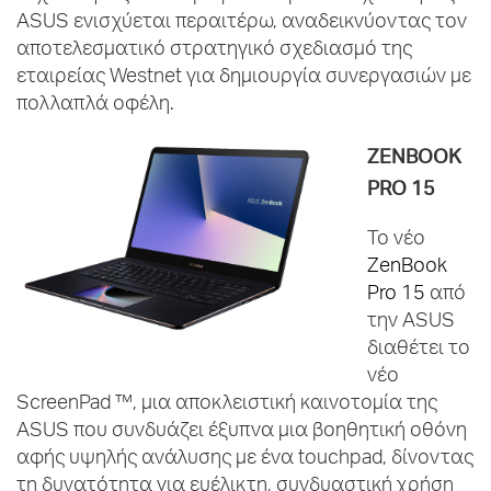
ASUS ενισχύεται περαιτέρω, αναδεικνύοντας τον
αποτελεσματικό στρατηγικό σχεδιασμό της
εταιρείας Westnet για δημιουργία συνεργασιών με
πολλαπλά οφέλη.
ZENBOOK
PRO
15
Το νέο
ZenBook
Pro 15
από
την ASUS
διαθέτει το
νέο
ScreenPad ™, μια αποκλειστική καινοτομία της
ASUS που συνδυάζει έξυπνα μια βοηθητική οθόνη
αφής υψηλής ανάλυσης με ένα touchpad, δίνοντας
τη δυνατότητα για ευέλικτη, συνδυαστική χρήση