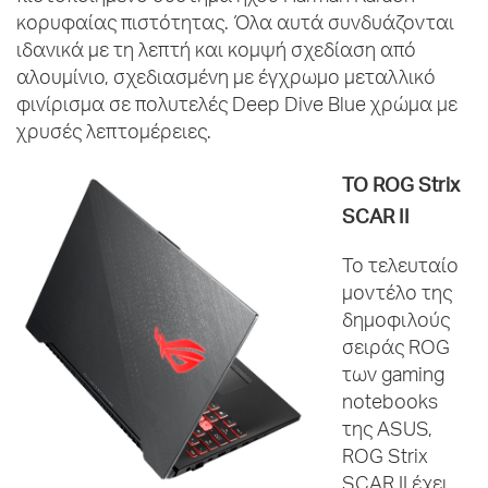
κορυφαίας πιστότητας. Όλα αυτά συνδυάζονται
ιδανικά με τη λεπτή και κομψή σχεδίαση από
αλουμίνιο, σχεδιασμένη με έγχρωμο μεταλλικό
φινίρισμα σε πολυτελές Deep Dive Blue χρώμα με
χρυσές λεπτομέρειες.
TO
ROG
Strix
SCAR
II
Το τελευταίο
μοντέλο της
δημοφιλούς
σειράς ROG
των gaming
notebooks
της ASUS,
ROG Strix
SCAR II έχει