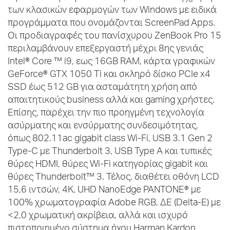
των κλασικών εφαρμογών των Windows με ειδικά
προγράμματα που ονομάζονται ScreenPad Apps.
Οι προδιαγραφές του πανίσχυρου ZenBook Pro 15
περιλαμβάνουν επεξεργαστή μέχρι 8ης γενιάς
Intel® Core ™ i9, εως 16GB RAM, κάρτα γραφικών
GeForce® GTX 1050 Ti και σκληρό δίσκο PCIe x4
SSD έως 512 GB για ασταμάτητη χρήση από
απαιτητικούς business αλλά και gaming χρήστες.
Επίσης, παρέχει την πιο προηγμένη τεχνολογία
ασύρματης και ενσύρματης συνδεσιμότητας,
όπως 802.11ac gigabit class Wi-Fi, USB 3.1 Gen 2
Type-C με Thunderbolt 3, USB Type A και τυπικές
θύρες HDMI, θύρες Wi-Fi κατηγορίας gigabit και
θύρες Thunderbolt™ 3. Τέλος, διαθέτει οθόνη LCD
15,6 ιντσών, 4Κ, UHD NanoEdge PANTONE® με
100% χρωματογραφία Adobe RGB, ΔΕ (Delta-E) με
<2,0 χρωματική ακρίβεια, αλλά και ισχυρό
πιστοποιημένο σύστημα ήχου Harman Kardon