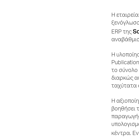
Η εταιρεί
ξενόγλωσσω
So
ERP της
αναβάθμισ
Η υλοποίη
Publicatio
το σύνολο
διαρκώς α
ταχύτατα 
Η αξιοποί
βοηθήσει τ
παραγωγής
υπολογισμ
κέντρα. Ε