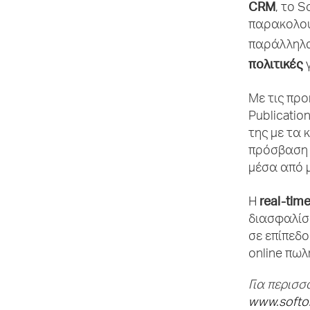
CRM
, το 
παρακολού
παράλληλα
πολιτικές
γ
Με τις πρ
Publicatio
της με τα
πρόσβαση σ
μέσα από 
real-
tim
Η
διασφαλίσ
σε επίπεδο
online πωλ
Για περισσ
www.
softo