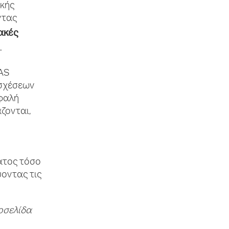
ικής
ντας
ακές
.
VAS
 σχέσεων
σφαλή
ζονται,
ατος τόσο
ύοντας τις
τοσελίδα