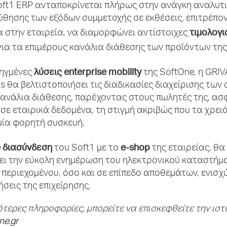
Soft1 ERP ανταποκρίνεται πλήρως στην ανάγκη αναλυτ
θησης των εξόδων συμμετοχής σε εκθέσεις, επιτρέπο
τιμολογι
 στην εταιρεία, να διαμορφώνει αντίστοιχες
ια τα επιμέρους κανάλια διάθεσης των προϊόντων της
λύσεις
enterprise
mobility
οηγμένες
της SoftOne, η GRI
ns θα βελτιστοποιήσει τις διαδικασίες διαχείρισης των
 κανάλια διάθεσης, παρέχοντας στους πωλητές της, α
ε εταιρικά δεδομένα, τη στιγμή ακριβώς που τα χρειά
μία φορητή συσκευή.
e διασύνδεση
e-
shop
του Soft1 με το
της εταιρείας, θα
ει την εύκολη ενημέρωση του ηλεκτρονικού καταστήμ
 περιεχομένου, όσο και σε επίπεδο αποθεμάτων, ενισχ
ήσεις της επιχείρησης.
ότερες πληροφορίες, μπορείτε να επισκεφθείτε την ισ
ne.
gr