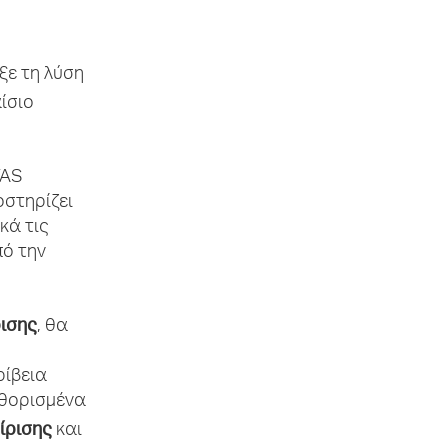
ξε τη λύση
αίσιο
VAS
οστηρίζει
κά τις
ό την
ρισης
, θα
ρίβεια
αθορισμένα
ίρισης
και