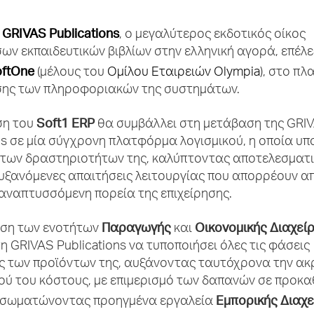
GRIVAS
Publications
α
, ο μεγαλύτερος εκδοτικός οίκος
ν εκπαιδευτικών βιβλίων στην ελληνική αγορά, επέλε
ftOne
(μέλους του
Ομίλου Εταιρειών Olympia
), στο πλ
ης των πληροφοριακών της συστημάτων.
Soft1
ERP
ση του
θα συμβάλλει στη μετάβαση της GRI
ns σε μία σύγχρονη πλατφόρμα λογισμικού, η οποία υπ
 των δραστηριοτήτων της, καλύπτοντας αποτελεσματι
υξανόμενες απαιτήσεις λειτουργίας που απορρέουν απ
αναπτυσσόμενη πορεία της επιχείρησης.
Παραγωγής
Οικονομικής Διαχεί
ηση των ενοτήτων
και
η GRIVAS Publications να τυποποιήσει όλες τις φάσεις
 των προϊόντων της, αυξάνοντας ταυτόχρονα την ακ
ού του κόστους, με επιμερισμό των δαπανών σε προκ
Εμπορικής Διαχε
νσωματώνοντας προηγμένα εργαλεία