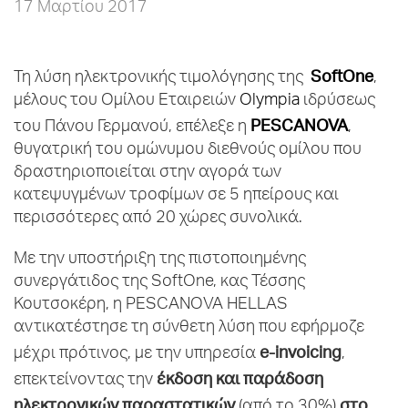
17 Μαρτίου 2017
SoftOne
Τη λύση ηλεκτρονικής τιμολόγησης της
,
μέλους του Ομίλου Εταιρειών
Olympia
ιδρύσεως
PESCANOVA
του Πάνου Γερμανού, επέλεξε η
,
θυγατρική του ομώνυμου διεθνούς ομίλου που
δραστηριοποιείται στην αγορά των
κατεψυγμένων τροφίμων σε 5 ηπείρους και
περισσότερες από 20 χώρες συνολικά.
Με την υποστήριξη της πιστοποιημένης
συνεργάτιδος της SoftOne, κας Τέσσης
Κουτσοκέρη, η PESCANOVA HELLAS
αντικατέστησε τη σύνθετη λύση που εφήρμοζε
e-
invoicing
μέχρι πρότινος, με την υπηρεσία
,
έκδοση και παράδοση
επεκτείνοντας την
ηλεκτρονικών παραστατικών
στο
(από το 30%)