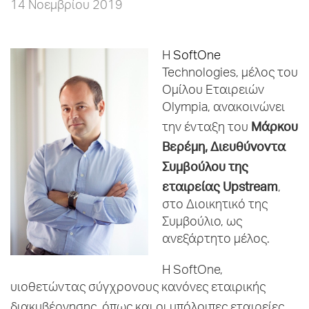
14 Νοεμβρίου 2019
H
SoftOne
Technologies, μέλος του
Ομίλου Εταιρειών
Olympia, ανακοινώνει
Μάρκου
την ένταξη του
Βερέμη, Διευθύνοντα
Συμβούλου της
εταιρείας
Upstream
,
στο Διοικητικό της
Συμβούλιο, ως
ανεξάρτητο μέλος.
Η SoftOne,
υιοθετώντας σύγχρονους κανόνες εταιρικής
,
διακυβέρνησης
όπως και οι υπόλοιπες εταιρείες