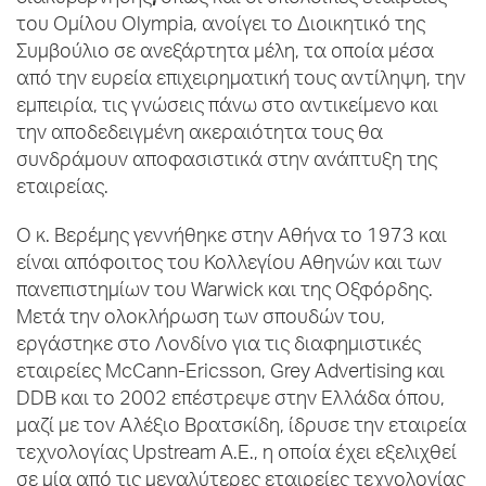
του Ομίλου Olympia, ανοίγει το Διοικητικό της
Συμβούλιο σε ανεξάρτητα μέλη, τα οποία μέσα
από την ευρεία επιχειρηματική τους αντίληψη, την
εμπειρία, τις γνώσεις πάνω στο αντικείμενο και
την αποδεδειγμένη ακεραιότητα τους θα
συνδράμουν αποφασιστικά στην ανάπτυξη της
εταιρείας.
Ο κ. Βερέμης γεννήθηκε στην Αθήνα το 1973 και
είναι απόφοιτος του Κολλεγίου Αθηνών και των
πανεπιστημίων του Warwick και της Οξφόρδης.
Μετά την ολοκλήρωση των σπουδών του,
εργάστηκε στο Λονδίνο για τις διαφημιστικές
εταιρείες McCann-Ericsson, Grey Advertising και
DDB και το 2002 επέστρεψε στην Ελλάδα όπου,
μαζί με τον Αλέξιο Βρατσκίδη, ίδρυσε την εταιρεία
τεχνολογίας Upstream Α.Ε., η οποία έχει εξελιχθεί
σε μία από τις μεγαλύτερες εταιρείες τεχνολογίας