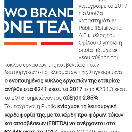
κατέγραψε το 2017
η αλυσίδα
καταστημάτων
Public
(Retailworld
Α.Ε.), μέλος του
Ομίλου Olympia, η
οποία πέτυχε εκ
νέου αύξηση του
κύκλου εργασιών της και βελτίωση των
λειτουργικών αποτελεσμάτων της. Συγκεκριμένα,
ο
ενοποιημένος κύκλος εργασιών της εταιρίας
ανήλθε στα €241 εκατ. το 2017
, από €234,3 εκατ.
αύξηση 2,85%
το 2016, σημειώνοντας
.
ενίσχυσε τη λειτουργική
Ταυτόχρονα, η Public
κερδοφορία της, με τα κέρδη προ φόρων, τόκων
και αποσβέσεων (EBITDA) να ανέρχονται στα
€3,445 εκατ. το 2017